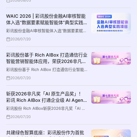
2026/08/05
WAIC 2026 | 彩讯股份金融AI审核智能
体入选“数据要素赋能智能体”典型实践
项目
彩讯股份金融AI审核智能体入选“数据要素赋能
智能体”典型实践项目，依托Rich AIBox构建
2026/07/20
“1+2+N”授信发放智能审核体系：由1个金融行
业智能体统一调度；进一步印证其企业级AI产
彩讯股份基于 Rich AIBox 打造通信行业
品与落地能力，为深化客户信任和拓展规模化
智能营销智能体应用，荣获2026非凡奖
应用提供支撑。
「AI 商业案例奖」
彩讯股份基于 Rich AIBox 打造通信行业智能
营销智能体应用，荣获2026非凡奖「AI 商业
2026/07/20
案例奖」，获奖解决方案基于其 该平台 企业
级智能体构建与运营平台打造；进一步印证其
斩获2026非凡奖「AI 原生产品奖」！
在通信服务与运营支撑领域的实践成果，为拓
彩讯 Rich AIBox 打通企业级 AI Agent
展运营商市场和复制标杆经验增添基础。
构建、治理与运营全流程
彩讯股份 Rich AIBox斩获2026非凡奖「AI 原
生产品奖」，提供从内核运行、能力扩展、安
2026/07/20
全治理、快速交付到规模化运营的一体化产品
体系；进一步印证其企业级AI产品与落地能
共建绿色智算底座：彩讯股份作为首批
力，为深化客户信任和拓展规模化应用提供支