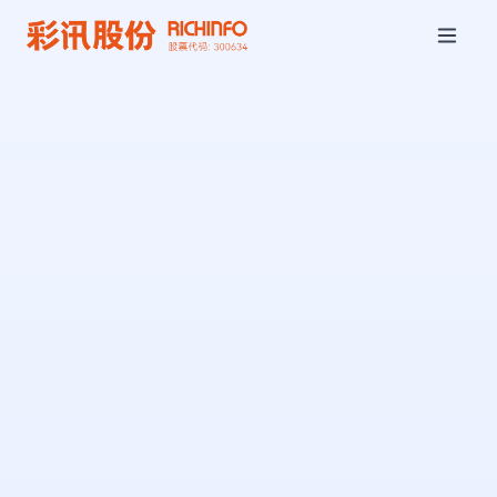
新闻中心
WAIC 2026 | 彩
“每个人的 AI”到
讯股份金融AI审核
“企业的 AI 团
智能体入选“数据
队”：Rich AIBox
彩讯股份金融AI审核智
要素赋能智能体”
打造大中型企业的
能体入选“数据要素赋
典型实践项目
能智能体”典型实践项
专属